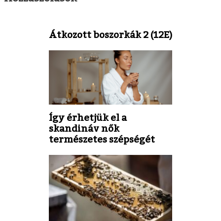
Átkozott boszorkák 2 (12E)
Így érhetjük el a
skandináv nők
természetes szépségét