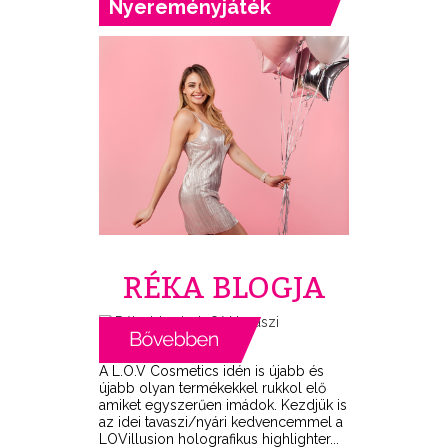
Nyereményjáték
RÉKA BLOGJA
A L.O.V Cosmetics idén is újabb és
újabb olyan termékekkel rukkol elő
amiket egyszerűen imádok. Kezdjük is
az idei tavaszi/nyári kedvencemmel a
LOVillusion holografikus highlighter...