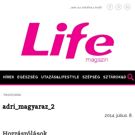
… ami az élethez kell!
HÍREK
EGÉSZSÉG
UTAZÁS&LIFESTYLE
SZÉPSÉG
SZTÁROK&DIVAT
Kezdőoldal
adri_magyaraz_2
2014. július. 8.
Hozzászólások