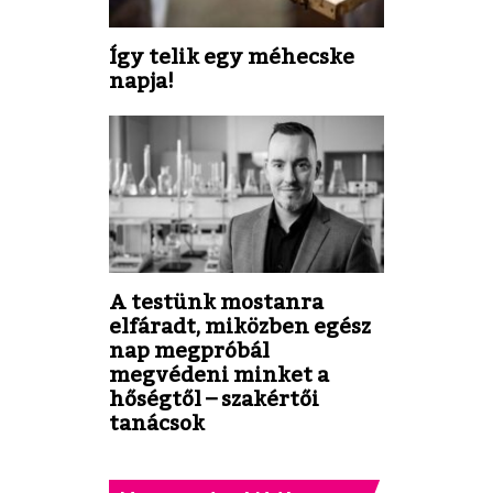
Így telik egy méhecske
napja!
A testünk mostanra
elfáradt, miközben egész
nap megpróbál
megvédeni minket a
hőségtől – szakértői
tanácsok