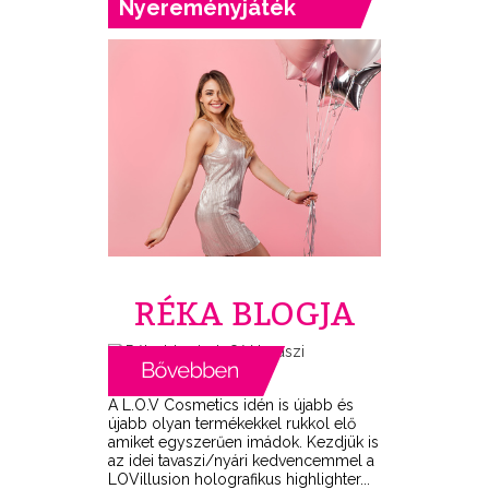
Nyereményjáték
RÉKA BLOGJA
A L.O.V Cosmetics idén is újabb és
újabb olyan termékekkel rukkol elő
amiket egyszerűen imádok. Kezdjük is
az idei tavaszi/nyári kedvencemmel a
LOVillusion holografikus highlighter...