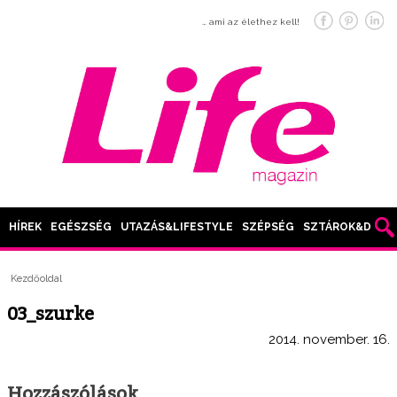
… ami az élethez kell!
HÍREK
EGÉSZSÉG
UTAZÁS&LIFESTYLE
SZÉPSÉG
SZTÁROK&DIVAT
Kezdőoldal
03_szurke
2014. november. 16.
Hozzászólások