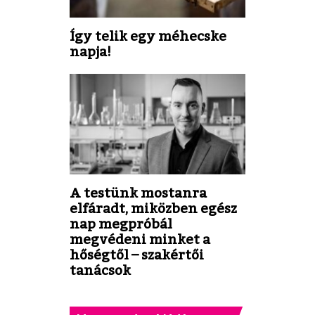
Így telik egy méhecske
napja!
A testünk mostanra
elfáradt, miközben egész
nap megpróbál
megvédeni minket a
hőségtől – szakértői
tanácsok