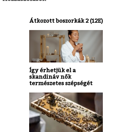
Átkozott boszorkák 2 (12E)
Így érhetjük el a
skandináv nők
természetes szépségét