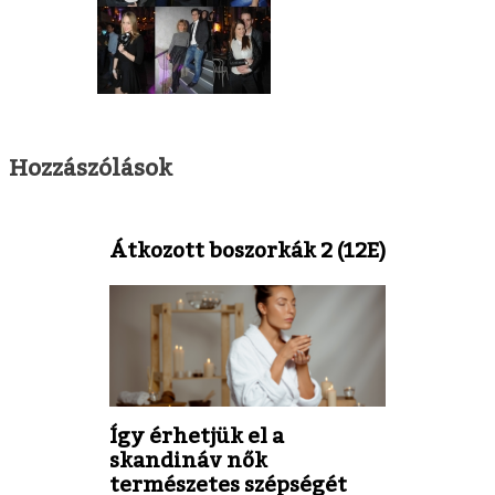
Hozzászólások
Átkozott boszorkák 2 (12E)
Így érhetjük el a
skandináv nők
természetes szépségét