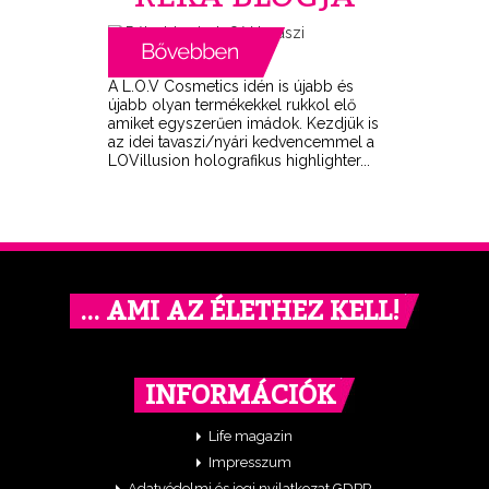
A L.O.V Cosmetics idén is újabb és
újabb olyan termékekkel rukkol elő
amiket egyszerűen imádok. Kezdjük is
az idei tavaszi/nyári kedvencemmel a
LOVillusion holografikus highlighter...
… AMI AZ ÉLETHEZ KELL!
INFORMÁCIÓK
Life magazin
Impresszum
Adatvédelmi és jogi nyilatkozat GDPR