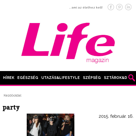
… ami az élethez kell!
HÍREK
EGÉSZSÉG
UTAZÁS&LIFESTYLE
SZÉPSÉG
SZTÁROK&DIVAT
Kezdőoldal
party
2015. február. 16.