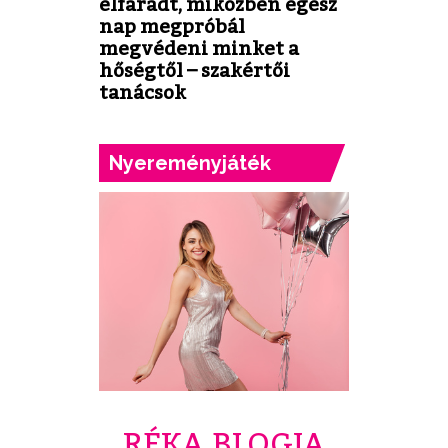
elfáradt, miközben egész
nap megpróbál
megvédeni minket a
hőségtől – szakértői
tanácsok
Nyereményjáték
RÉKA BLOGJA