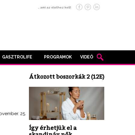
… ami az élethez kell!
GASZTROLIFE
PROGRAMOK
VIDEÓ
Átkozott boszorkák 2 (12E)
ovember. 25.
Így érhetjük el a
skandináv nők