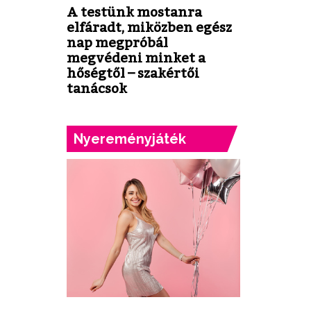
A testünk mostanra
elfáradt, miközben egész
nap megpróbál
megvédeni minket a
hőségtől – szakértői
tanácsok
Nyereményjáték