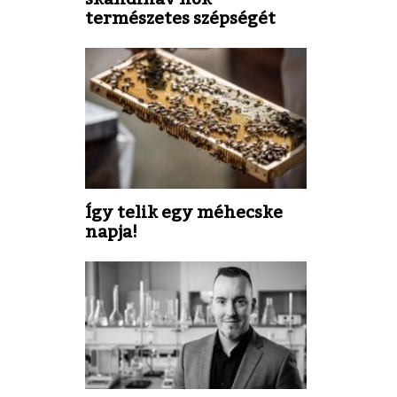
természetes szépségét
Így telik egy méhecske
napja!