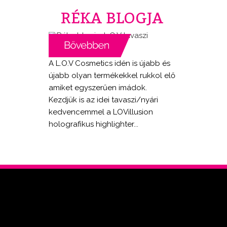
RÉKA BLOGJA
A L.O.V Cosmetics idén is újabb és
újabb olyan termékekkel rukkol elő
amiket egyszerűen imádok.
Kezdjük is az idei tavaszi/nyári
kedvencemmel a LOVillusion
holografikus highlighter...