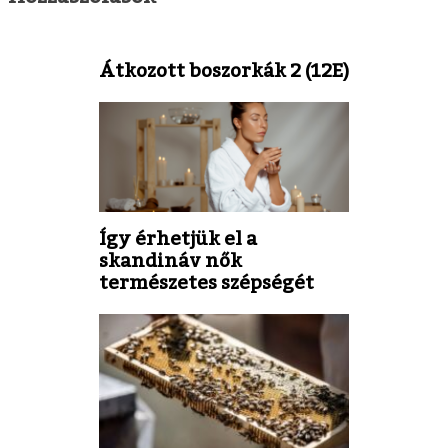
Átkozott boszorkák 2 (12E)
Így érhetjük el a
skandináv nők
természetes szépségét