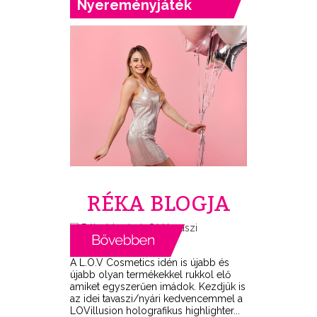
Nyereményjáték
RÉKA BLOGJA
A L.O.V Cosmetics idén is újabb és
újabb olyan termékekkel rukkol elő
amiket egyszerűen imádok. Kezdjük is
az idei tavaszi/nyári kedvencemmel a
LOVillusion holografikus highlighter...