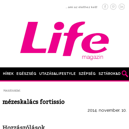
… ami az élethez kell!
HÍREK
EGÉSZSÉG
UTAZÁS&LIFESTYLE
SZÉPSÉG
SZTÁROK&DIVAT
Kezdőoldal
mézeskalács fortissio
2014. november. 10.
Hozzászólások