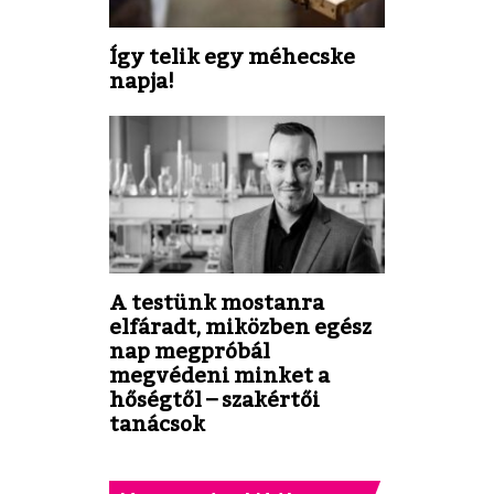
Így telik egy méhecske
napja!
A testünk mostanra
elfáradt, miközben egész
nap megpróbál
megvédeni minket a
hőségtől – szakértői
tanácsok