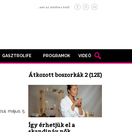
… ami az élethez kell!
GASZTROLIFE
PROGRAMOK
VIDEÓ
Átkozott boszorkák 2 (12E)
014. május. 5.
Így érhetjük el a
skandináv nők