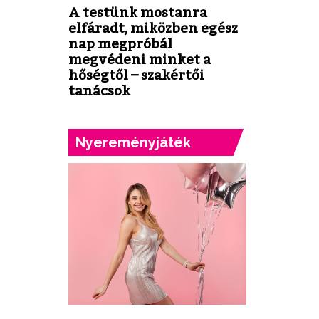
A testünk mostanra
elfáradt, miközben egész
nap megpróbál
megvédeni minket a
hőségtől – szakértői
tanácsok
Nyereményjáték