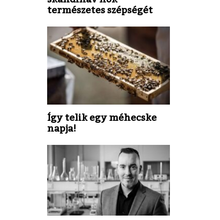
természetes szépségét
Így telik egy méhecske
napja!