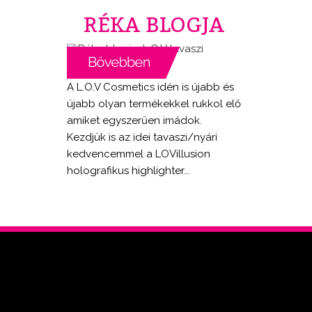
RÉKA BLOGJA
A L.O.V Cosmetics idén is újabb és
újabb olyan termékekkel rukkol elő
amiket egyszerűen imádok.
Kezdjük is az idei tavaszi/nyári
kedvencemmel a LOVillusion
holografikus highlighter...