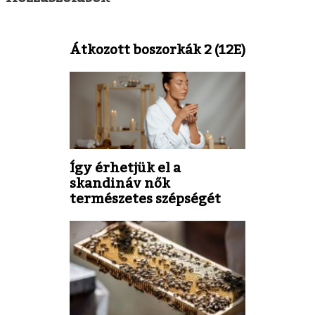
Átkozott boszorkák 2 (12E)
Így érhetjük el a
skandináv nők
természetes szépségét