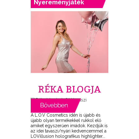
Nyereményjáték
RÉKA BLOGJA
A L.O.V Cosmetics idén is újabb és
újabb olyan termékekkel rukkol elő
amiket egyszerűen imádok. Kezdjük is
az idei tavaszi/nyári kedvencemmel a
LOVillusion holografikus highlighter...