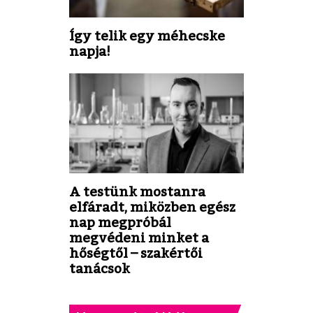
Így telik egy méhecske
napja!
A testünk mostanra
elfáradt, miközben egész
nap megpróbál
megvédeni minket a
hőségtől – szakértői
tanácsok