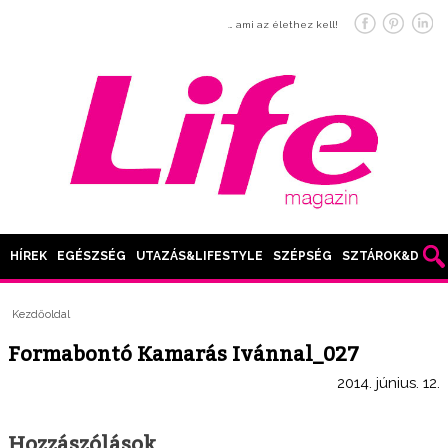
… ami az élethez kell!
HÍREK
EGÉSZSÉG
UTAZÁS&LIFESTYLE
SZÉPSÉG
SZTÁROK&DIVAT
Kezdőoldal
Formabontó Kamarás Ivánnal_027
2014. június. 12.
Hozzászólások