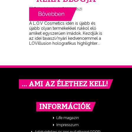
A L.O.V Cosmetics idén is újabb és
újabb olyan termékekkel rukkol elő
amiket egyszerűen imádok. Kezdjük is
az idei tavaszi/nyári kedvencemmel a
LOVillusion holografikus highlighter...
… AMI AZ ÉLETHEZ KELL!
INFORMÁCIÓK
Life magazin
Impresszum
Adatvédelmi és jogi nyilatkozat GDPR