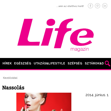
… ami az élethez kell!
HÍREK
EGÉSZSÉG
UTAZÁS&LIFESTYLE
SZÉPSÉG
SZTÁROK&DIVAT
Kezdőoldal
Nassolás
2014. június. 1.