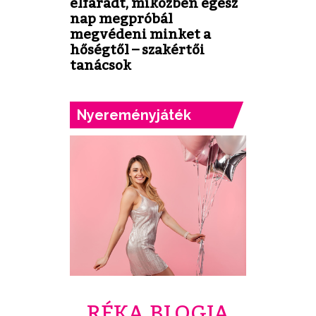
elfáradt, miközben egész
nap megpróbál
megvédeni minket a
hőségtől – szakértői
tanácsok
Nyereményjáték
RÉKA BLOGJA