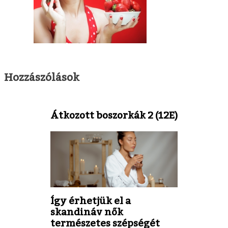
Hozzászólások
Átkozott boszorkák 2 (12E)
Így érhetjük el a
skandináv nők
természetes szépségét