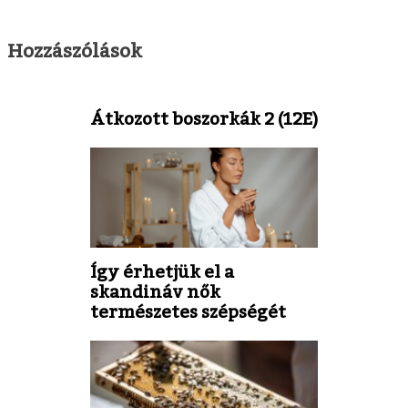
Hozzászólások
Átkozott boszorkák 2 (12E)
Így érhetjük el a
skandináv nők
természetes szépségét