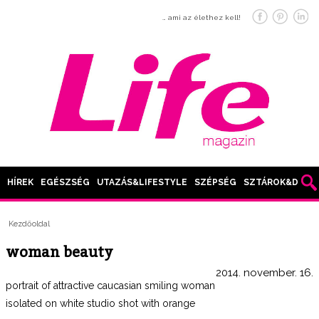
… ami az élethez kell!
HÍREK
EGÉSZSÉG
UTAZÁS&LIFESTYLE
SZÉPSÉG
SZTÁROK&DIVAT
Kezdőoldal
woman beauty
2014. november. 16.
portrait of attractive caucasian smiling woman
isolated on white studio shot with orange