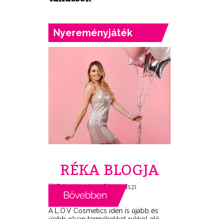
Nyereményjáték
RÉKA BLOGJA
A L.O.V Cosmetics idén is újabb és