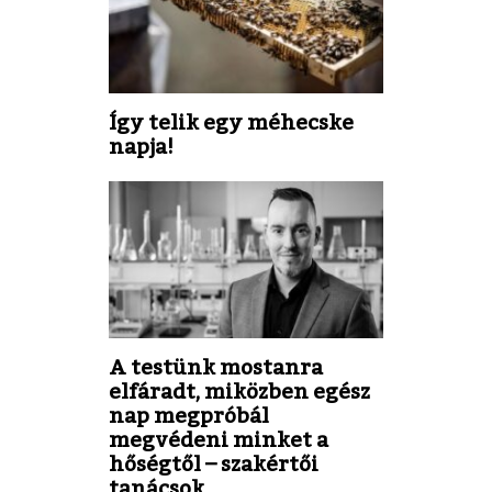
Így telik egy méhecske
napja!
A testünk mostanra
elfáradt, miközben egész
nap megpróbál
megvédeni minket a
hőségtől – szakértői
tanácsok