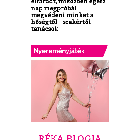
elfáradt, miközben egész
nap megpróbál
megvédeni minket a
hőségtől – szakértői
tanácsok
Nyereményjáték
RÉKA BLOGJA