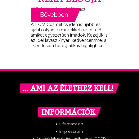
A L.O.V Cosmetics idén is újabb és
újabb olyan termékekkel rukkol elő
amiket egyszerűen imádok. Kezdjük is
az idei tavaszi/nyári kedvencemmel a
LOVillusion holografikus highlighter...
… AMI AZ ÉLETHEZ KELL!
INFORMÁCIÓK
Life magazin
Impresszum
Adatvédelmi és jogi nyilatkozat GDPR