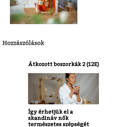
Hozzászólások
Átkozott boszorkák 2 (12E)
Így érhetjük el a
skandináv nők
természetes szépségét